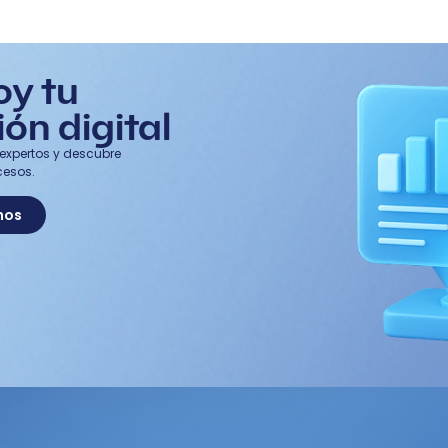
oy tu
ón digital
expertos y descubre
cesos.
nos