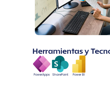
Herramientas y Tecno
PowerApps
SharePoint
Power BI