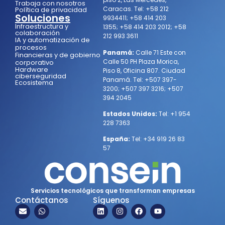
Trabaja con nosotros
Caracas.
Tel:
+58 212
Política de privacidad
Soluciones
9934411
;
+58 414 203
Infraestructura y
1355
;
+58 414 203 2012
;
+58
colaboración
212 993 3611
IA y automatización de
procesos
Panamá:
Calle 71 Este con
Financieras y de gobierno
Calle 50 PH Plaza Morica,
corporativo
Hardware
Piso 8, Oficina 807. Ciudad
ciberseguridad
Panamá.
Tel:
+507 397-
Ecosistema
3200
;
+507 397 3216
;
+507
394 2045
Estados Unidos:
Tel:
+1 954
228 7363
España:
Tel:
+34 919 26 83
57
Servicios tecnológicos que transforman empresas
Contáctanos
Síguenos