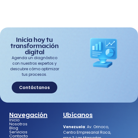
Inicia hoy tu
transformación
digital
Agenda un diagnóstico
con nuestros expertos y
descubre cómo optimizar
tus procesos.
Contáctanos
Navegación
Ubícanos
Inicio
Nosotros
Venezuela
:
Av. Orinoco,
Blog
Servicios
Centro Empresarial Roca,
Contacto
piso 2, Las Mercedes,