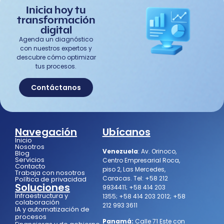
Inicia hoy tu
transformación
digital
Agenda un diagnóstico
con nuestros expertos y
descubre cómo optimizar
tus procesos.
Contáctanos
Navegación
Ubícanos
Inicio
Nosotros
Venezuela
:
Av. Orinoco,
Blog
Servicios
Centro Empresarial Roca,
Contacto
piso 2, Las Mercedes,
Trabaja con nosotros
Caracas.
Tel:
+58 212
Política de privacidad
Soluciones
9934411
;
+58 414 203
Infraestructura y
1355
;
+58 414 203 2012
;
+58
colaboración
212 993 3611
IA y automatización de
procesos
Panamá:
Calle 71 Este con