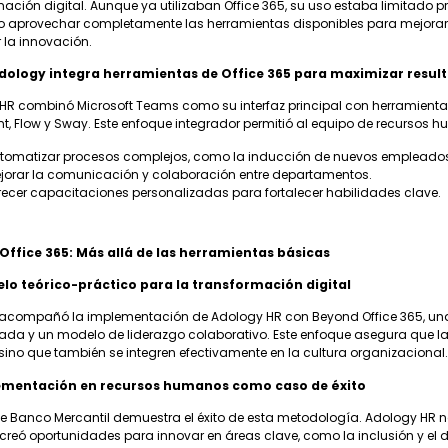
ación digital. Aunque ya utilizaban Office 365, su uso estaba limitado pr
o aprovechar completamente las herramientas disponibles para mejorar l
 la innovación.
ology integra herramientas de Office 365 para maximizar resul
HR combinó Microsoft Teams como su interfaz principal con herramient
nt, Flow y Sway. Este enfoque integrador permitió al equipo de recursos
tomatizar procesos complejos, como la inducción de nuevos empleado
jorar la comunicación y colaboración entre departamentos.
recer capacitaciones personalizadas para fortalecer habilidades clave.
Office 365: Más allá de las herramientas básicas
lo teórico-práctico para la transformación digital
acompañó la implementación de Adology HR con Beyond Office 365, u
rada y un modelo de liderazgo colaborativo. Este enfoque asegura que l
 sino que también se integren efectivamente en la cultura organizacional
ementación en recursos humanos como caso de éxito
de Banco Mercantil demuestra el éxito de esta metodología. Adology HR no
reó oportunidades para innovar en áreas clave, como la inclusión y el des