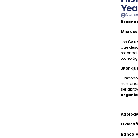
Yea
Conse
Reconoci
Microso
Los
Coun
que desa
reconoci
tecnológ
¿Por qu
El recon
humanos 
ser apro
organiz
Adology
El desaf
Banco M