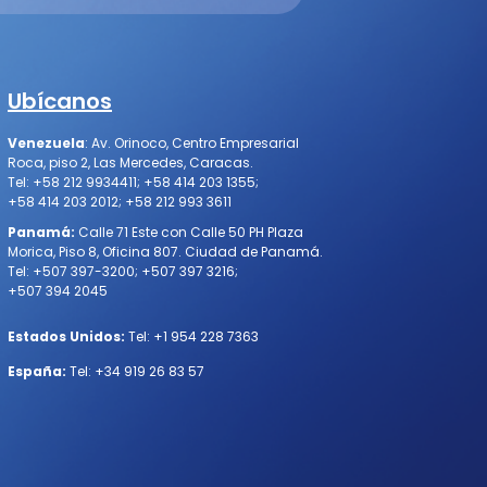
Ubícanos
Venezuela
:
Av. Orinoco, Centro Empresarial
Roca, piso 2, Las Mercedes, Caracas
.
Tel:
+58 212 9934411
;
+58 414 203 1355
;
+58 414 203 2012
;
+58 212 993 3611
Panamá:
Calle 71 Este con Calle 50 PH Plaza
Morica, Piso 8, Oficina 807. Ciudad de Panamá.
Tel:
+507 397-3200
;
+507 397 3216
;
+507 394 2045
Estados Unidos:
Tel:
+1 954 228 7363
España:
Tel:
+34 919 26 83 57