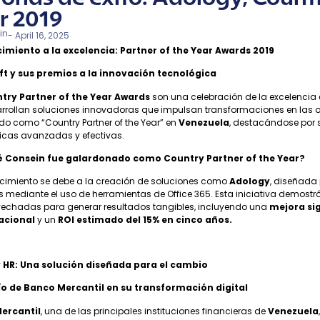
r 2019
in
-
April 16, 2025
miento a la excelencia: Partner of the Year Awards 2019
ft y sus premios a la innovación tecnológica
try Partner of the Year Awards
son una celebración de la excelencia 
rrollan soluciones innovadoras que impulsan transformaciones en las or
do como “Country Partner of the Year” en
Venezuela
, destacándose por
icas avanzadas y efectivas.
é Consein fue galardonado como Country Partner of the Year?
ocimiento se debe a la creación de soluciones como
Adology
, diseñada 
mediante el uso de herramientas de Office 365. Esta iniciativa demostr
vechadas para generar resultados tangibles, incluyendo una
mejora sig
acional
y un
ROI estimado del 15% en cinco años.
 HR: Una solución diseñada para el cambio
ío de Banco Mercantil en su transformación digital
ercantil
, una de las principales instituciones financieras de
Venezuela