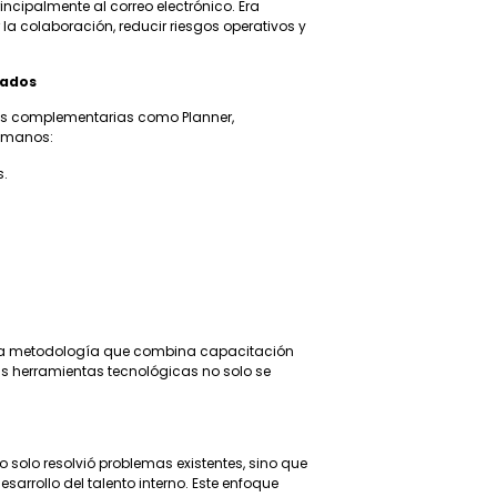
incipalmente al correo electrónico. Era
a colaboración, reducir riesgos operativos y
tados
as complementarias como Planner,
 humanos:
s.
na metodología que combina capacitación
as herramientas tecnológicas no solo se
.
 solo resolvió problemas existentes, sino que
arrollo del talento interno. Este enfoque