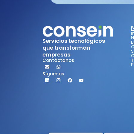
I
N
Servicios tecnológicos
B
C
que transforman
S
empresas
C
T
Contáctanos
P
Síguenos