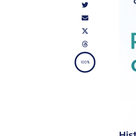
100%
His