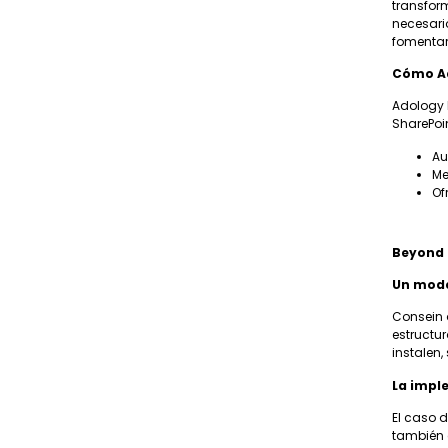
transform
necesari
fomentar
Cómo Ad
Adology 
SharePoi
Au
Me
Of
Beyond 
Un mode
Consein 
estructu
instalen,
La impl
El caso 
también c