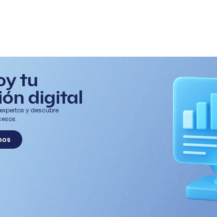
oy tu
ón digital
expertos y descubre
cesos.
nos