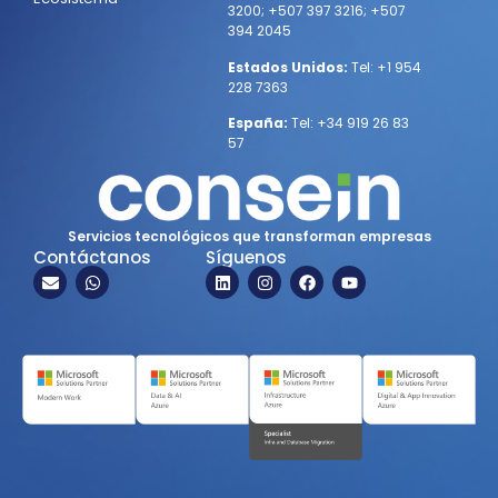
3200
;
+507 397 3216
;
+507
394 2045
Estados Unidos:
Tel:
+1 954
228 7363
España:
Tel:
+34 919 26 83
57
Servicios tecnológicos que transforman empresas
Contáctanos
Síguenos