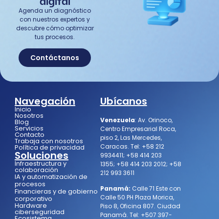
digital
Agenda un diagnóstico
con nuestros expertos y
descubre cómo optimizar
tus procesos.
Contáctanos
Navegación
Ubícanos
Inicio
Nosotros
Venezuela
:
Av. Orinoco,
Blog
Servicios
Centro Empresarial Roca,
Contacto
piso 2, Las Mercedes,
Trabaja con nosotros
Caracas.
Tel:
+58 212
Política de privacidad
Soluciones
9934411
;
+58 414 203
Infraestructura y
1355
;
+58 414 203 2012
;
+58
colaboración
212 993 3611
IA y automatización de
procesos
Panamá:
Calle 71 Este con
Financieras y de gobierno
Calle 50 PH Plaza Morica,
corporativo
Hardware
Piso 8, Oficina 807. Ciudad
ciberseguridad
Panamá.
Tel:
+507 397-
Ecosistema