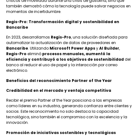
críticos de movilidad durante una crisis de gasolina, sino que
también demostró cómo la tecnología puede salvar negocios en
momentos de incertidumbre.
Regis-Pro: Transformación digital y sostenibilidad en
Bancaribe
En 2023, desarrollamos
Regis-Pro
, una solución diseñada para
automatizar la actualización de datos de proveedores en
Bancaribe
. Utilizando
Microsoft Power Apps
y
AI Builder
,
Regis-Pro
eliminó
procesos manuales, aumentó la
eficiencia y contribuyó a los objetivos de sostenibilidad
del
banco al reducir el uso de papel y la interacción por correo
electrónico.
Beneficios del reconocimiento Partner of the Year
Credibilidad en el mercado y ventaja competitiva
Recibir el premio Partner of the Year posiciona a las empresas
como líderes en su industria, generando confianza entre clientes y
socios. Este reconocimiento no solo destaca la capacidad
tecnológica, sino también el compromiso con la excelencia y la
innovación.
Promoción de iniciativas sostenibles y tecnológicas